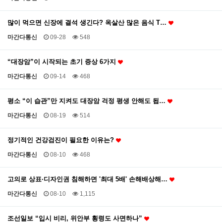
많이 먹으면 신장에 결석 생긴다? 옥살산 많은 음식 T…
마간다통신
09-28
548
“대장암”이 시작되는 초기 증상 6가지
마간다통신
09-14
468
평소 “이 습관”만 지켜도 대장암 걱정 평생 안해도 됩…
마간다통신
08-19
514
정기적인 건강검진이 필요한 이유는?
마간다통신
08-10
468
고의로 상표·디자인권 침해하면 '최대 5배' 손해배상해…
마간다통신
08-10
1,115
조선일보 “입시 비리, 위안부 횡령도 사면하나”