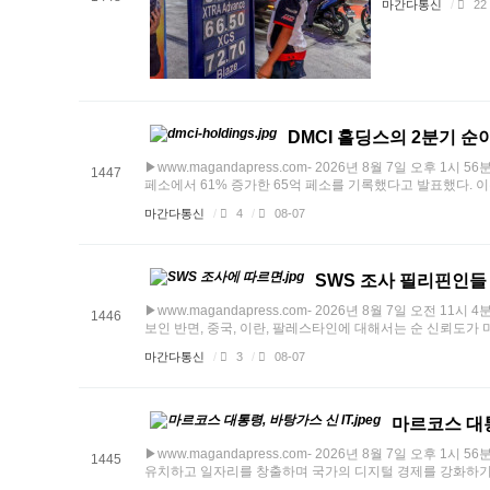
마간다통신
/
22
DMCI 홀딩스의 2분기 순이
▶www.magandapress.com- 2026년 8월 7일 오후 1시 
1447
페소에서 61% 증가한 65억 페소를 기록했다고 발표했다. 이는 
마간다통신
/
4
/
08-07
SWS 조사 필리핀인들
▶www.magandapress.com- 2026년 8월 7일 오
1446
보인 반면, 중국, 이란, 팔레스타인에 대해서는 순 신뢰도가 마이
마간다통신
/
3
/
08-07
마르코스 대통
▶www.magandapress.com- 2026년 8월 7일 오후 1시
1445
유치하고 일자리를 창출하며 국가의 디지털 경제를 강화하기 위해