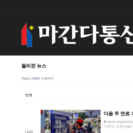
필리핀 뉴스
Total 1,448건
1 페이지
번호
다음 주 연료
▶www.maganda
가운데, 운전자들이 
1448