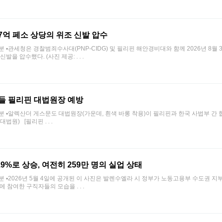
7억 페소 상당의 위조 신발 압수
12시 19분 ▪관세청은 경찰범죄수사대(PNP-CIDG) 및 필리핀 해안경비대와 함께 2026년 8
을 압수했다. (사진 제공: . . .
들 필리핀 대법원장 예방
 12시 05분 ▪알렉산더 게스문도 대법원장(가운데, 흰색 바롱 착용)이 필리핀과 한국 사법부 간
법원) [필리핀 . . .
.9%로 상승, 여전히 259만 명의 실업 상태
0시 20분 ▪2026년 5월 4일에 공개된 이 사진은 발렌수엘라 시 정부가 노동고용부 수도권 지부
참여한 구직자들의 모습을 . . .