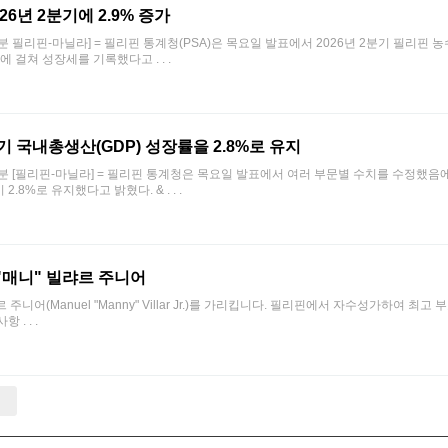
26년 2분기에 2.9% 증가
10시 32분 필리핀-마닐라] = 필리핀 통계청(PSA)은 목요일 발표에서 2026년 2분기 필리핀
에 걸쳐 성장세를 기록했다고 . . .
기 국내총생산(GDP) 성장률을 2.8%로 유지
 10시 46분 [필리핀-마닐라] = 필리핀 통계청은 목요일 발표에서 여러 부문별 수치를 수정했음
8%로 유지했다고 밝혔다. & . . .
"매니" 빌랴르 주니어
어(Manuel "Manny" Villar Jr.)를 가리킵니다. 필리핀에서 자수성가하여 최고 
. . .