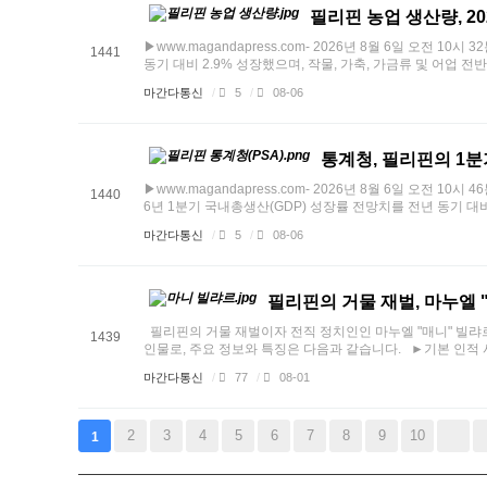
필리핀 농업 생산량, 20
▶www.magandapress.com- 2026년 8월 6일 오전 
1441
동기 대비 2.9% 성장했으며, 작물, 가축, 가금류 및 어업 전반
마간다통신
/
5
/
08-06
통계청, 필리핀의 1분
▶www.magandapress.com- 2026년 8월 6일 오전
1440
6년 1분기 국내총생산(GDP) 성장률 전망치를 전년 동기 대비 2.
마간다통신
/
5
/
08-06
필리핀의 거물 재벌, 마누엘 
필리핀의 거물 재벌이자 전직 정치인인 마누엘 "매니" 빌랴르 주니
1439
인물로, 주요 정보와 특징은 다음과 같습니다. ►기본 인적 사항 
마간다통신
/
77
/
08-01
2
3
4
5
6
7
8
9
10
1