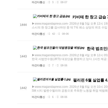
마간다통신
/
3
/
08-07
카비테 한 창고 급습 
▶www.magandapress.com- 2026년 8월 5일 오후 
1444
스시의 한 창고를 검사하던 중 약 7억 페소 상당의 위조 수입 신발
마간다통신
/
42
/
08-06
한국 법조인
▶www.magandapress.com- 2026년 8월 4일 오후
1443
한국 사법연수원(JRTI) 대표단을 환영하고 있다. (사진 제공: 대
마간다통신
/
7
/
08-06
필리핀 6월 실업률 4
▶www.magandapress.com- 2026년 8월 6일 오전 1
1442
SM 시티 발렌수엘라와 공동으로 주최한 노동절 취업 박람회에 
마간다통신
/
6
/
08-06