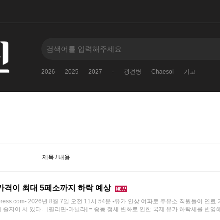
2026
2025
2027
-
광견병
Chaesol
기고
제목 / 내용
 가격이 최대 5페소까지 하락 예상
press.com- 2026년 8월 7일 오전 11시 54분 ▪유가 인상 여파로 주유소 직원들이 
줄지어 서 있다. [필리핀-마닐라] = 중동 정세 변화로 인한 국제 유가 하락세를 반영해 다음