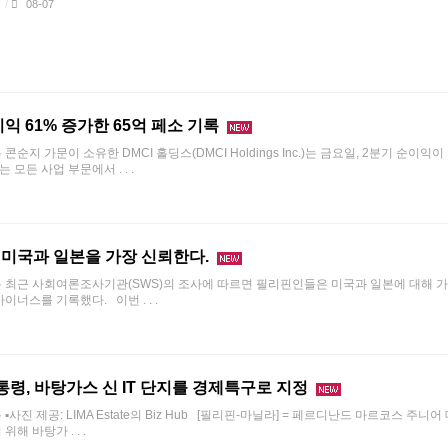
/
08-07
익 61% 증가한 65억 페소 기록
56분 콘순지 가문이 소유한 DMCI 홀딩스(DMCI Holdings Inc.)는 금요일, 2분기 순이익
모든 사업 부문에서 . . .
 미국과 일본을 가장 신뢰한다.
전 11시 4분 최근 사회여론조사기관(SWS)의 조사에 따르면 필리핀인들은 미국과 일본에 대해
너스를 기록했다. 이번 . . .
령, 바탕가스 신 IT 단지를 경제특구로 지정
 56분 ▪사진 제공: LIMA Estate의 Biz Hub [필리핀-마닐라] = 페르디난드 마르코스 주
 바탕가 . . .