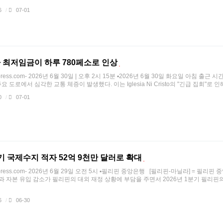
6
/
07-01
 최저임금이 하루 780페소로 인상
press.com- 2026년 6월 30일 | 오후 2시 15분 ▪2026년 6월 30일 화요일 아침 출근
요 도로에서 심각한 교통 체증이 발생했다. 이는 Iglesia Ni Cristo의 "긴급 집회"로 인해 
0
/
07-01
기 국제수지 적자 52억 9천만 달러로 확대
press.com- 2026년 6월 29일 오전 5시 ▪필리핀 중앙은행 [필리핀-마닐라] = 필리핀
승과 자본 유입 감소가 필리핀의 대외 재정 상황에 부담을 주면서 2026년 1분기 필리핀의
6
/
06-30