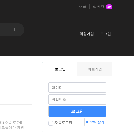
새글
접속자
19
회원가입
로그인
로그인
회원가입
ID/PW 찾기
NC) 소속 로단테
자동로그인
 마르콜레타 의원