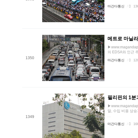
마간다통신
/
13
메트로 마닐라
▶www.maganda
의 EDSA와 인근 주
1350
마간다통신
/
12
필리핀의 1분
▶www.maganda
말, 수입 비용 상
. .
1349
마간다통신
/
16