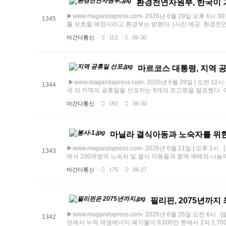
환경천연자원부, 한국이 
▶www.magandapress.com- 2026년 6월 29일 오
1345
를 보호할 예정이라고 환경부는 밝혔다. (사진 제공: 환경천연자원
마간다통신
/
113
/
06-30
마르코스 대통령, 지역 
▶www.magandapress.com- 2026년 6월 29일 |
1344
국 각 지역의 공휴일을 선포하는 9개의 포고령을 발표했다. 이 선
마간다통신
/
182
/
06-30
마닐라 결식아동과 노숙자를 위
▶www.magandapress.com- 2026년 6월 21일 | 오
1343
에서 200여명의 노숙자 및 결식 아동들과 함께 예배와 나눔의 행
마간다통신
/
175
/
06-27
필리핀, 2075년까지 
▶www.magandapress.com- 2026년 6월 26일 오전
1342
핀에서 누적 재생에너지 폐기물이 8,600만 톤에서 1억 1,700만 