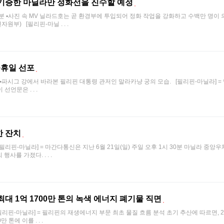
기증한 마닐라만 정화선을 진수할 예정
후 6시 30분 ▪사진 속 MV 닐라드호는 곧 환경부에 투입되어 정화 작업을 강화하고 수백만 명
부) [필리핀-마닐 . . .
공휴일 선포
 오전 12시 ▪파시그 강에서 바라본 필리핀 대통령 관저인 말라카냥 궁의 모습. [필리핀-마닐라]
언문은 . . .
한 잔치
후 1시 [필리핀-마닐라] = 마간다통신은 지난 6월 21일(일) 주일 오후 1시 30분 마닐라 중앙
사를 가졌다. . . .
최대 1억 1700만 톤의 녹색 에너지 폐기물 직면
 6시 [필리핀-마닐라] = 필리핀의 재생에너지 부문 최초 물질 흐름 분석 초기 추산에 따르면,
톤에 이를 . . .