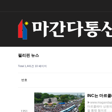
필리핀 뉴스
Total 1,441건
10 페이지
번호
INC는 마르
▶www.maganda
마르콜레타 상원의원
을 횡령 혐의로 . . .
1351