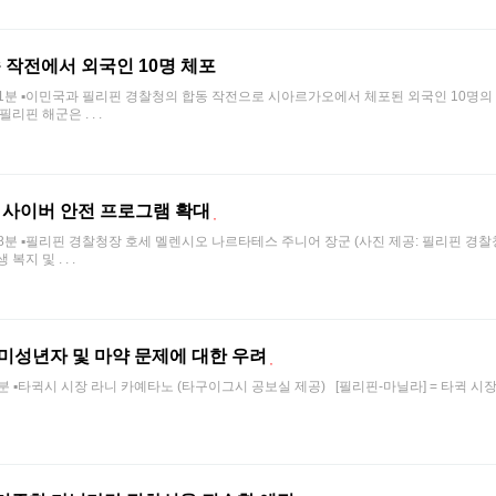
 작전에서 외국인 10명 체포
전 11시 41분 ▪이민국과 필리핀 경찰청의 합동 작전으로 시아르가오에서 체포된 외국인 10명의 
핀 해군은 . . .
및 사이버 안전 프로그램 확대
전 11시 48분 ▪필리핀 경찰청장 호세 멜렌시오 나르타테스 주니어 장군 (사진 제공: 필리핀 경
지 및 . . .
, 미성년자 및 마약 문제에 대한 우려
시 19분 ▪타귁시 시장 라니 카예타노 (타구이그시 공보실 제공) [필리핀-마닐라] = 타귁 시장 La