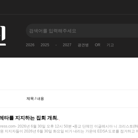
2026
2025
-
2027
광견병
OR
기고
제목 / 내용
콜레타를 지지하는 집회 개최.
press.com- 2026년 6월 30일 오후 12시 50분 ▪종교 단체인 이글레시아 니 크리스토(I
 지지자들이 2026년 6월 30일 화요일 비가 내리는 가운데 EDSA 도로를 점거하고