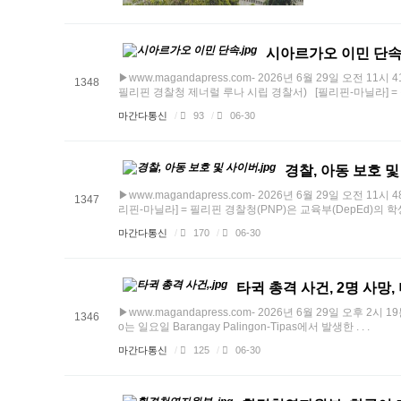
시아르가오 이민 단속
▶www.magandapress.com- 2026년 6월 29일 오
1348
필리핀 경찰청 제너럴 루나 시립 경찰서) [필리핀-마닐라] = 필리
마간다통신
/
93
/
06-30
경찰, 아동 보호 
▶www.magandapress.com- 2026년 6월 29일 오
1347
리핀-마닐라] = 필리핀 경찰청(PNP)은 교육부(DepEd)의 학생 복
마간다통신
/
170
/
06-30
타귁 총격 사건, 2명 사망
▶www.magandapress.com- 2026년 6월 29일 오후 2
1346
o는 일요일 Barangay Palingon-Tipas에서 발생한 . . .
마간다통신
/
125
/
06-30