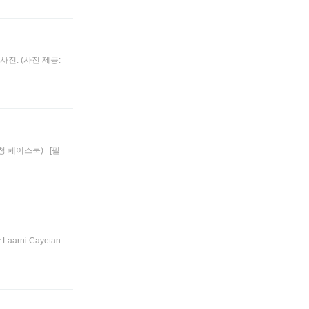
사진. (사진 제공:
찰청 페이스북) [필
arni Cayetan