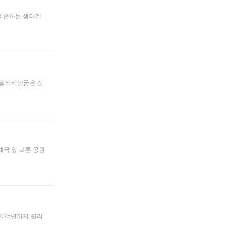
이 의존하는 생태계
 = 말라카냥궁은 전
우체국 앞 로톤 공원
 2075년까지 필리