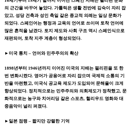
16
세기부터
19
세기 말까지 이어진 스페인 지배는 필리핀 문화
의 근간을 바꾸어 놓았다
.
가톨릭은 생활 전반에 깊숙이 자리 잡
았고
,
성당 건축과 성인 축일 같은 종교적 의례는 일상 문화가
되었다
.
스페인어는 행정과 교육의 언어로 쓰이며 토착 언어에
많은 흔적을 남겼다
.
토지 제도와 사회 구조 역시 스페인식으로
재편되어
,
토착 지주 계층이 형성되었다
.
►
미국 통치
–
언어와 민주주의의 확산
1898
년부터
1946
년까지 이어진 미국의 지배는 필리핀을 또 한
번 변화시켰다
.
영어가 공용어로 자리 잡으며 국제적 소통의 기
반을 마련했고
,
미국식 공교육 제도가 도입되어 문해율이 크게
향상되었다
.
정치적으로는 민주주의와 의회제도가 정착했고
,
문
화적으로는 농구와 치어리딩 같은 스포츠
,
헐리우드 영화와 대
중음악이 널리 퍼졌다
.
►
일본 점령
–
짧지만 강렬한 기억