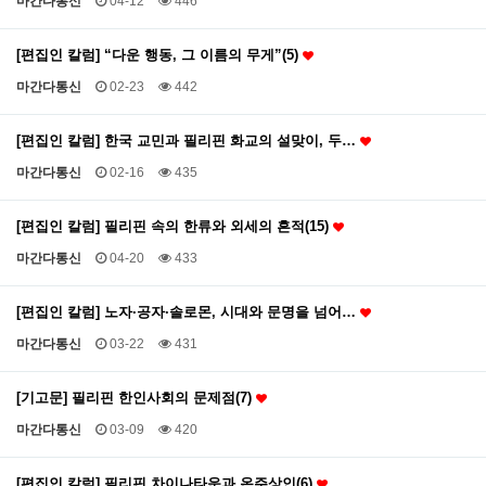
마간다통신
04-12
446
[편집인 칼럼] “다운 행동, 그 이름의 무게”(5)
마간다통신
02-23
442
[편집인 칼럼] 한국 교민과 필리핀 화교의 설맞이, 두…
마간다통신
02-16
435
[편집인 칼럼] 필리핀 속의 한류와 외세의 흔적(15)
마간다통신
04-20
433
[편집인 칼럼] 노자·공자·솔로몬, 시대와 문명을 넘어…
마간다통신
03-22
431
[기고문] 필리핀 한인사회의 문제점(7)
마간다통신
03-09
420
[편집인 칼럼] 필리핀 차이나타운과 온주상인(6)