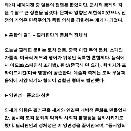
제
2
차 세계대전 중 일본의 점령은 짧았지만
,
군사적 통제와 자
원 수탈로 큰 상흔을 남겼다
.
문화적 영향은 제한적이었으나
,
전
쟁의 기억은 민족주의와 독립 의식을 강화하는 계기가 되었다
.
►
혼합의 결과
–
필리핀만의 문화적 정체성
오늘날 필리핀 문화는 토착 전통
,
중국
·
아랍 무역 문화
,
스페인
가톨릭
,
미국식 제도와 영어가 뒤섞인 독특한 혼합체다
.
음식에
서 아도보
(
스페인식 조리법
),
판싯
(
중국식 면 요리
),
햄버거와 프
라이드치킨
(
미국 영향
)
이 공존한다
.
예술과 축제는 토착 무용과
음악에 서양 악기와 형식이 결합된 형태로 발전했다
.
►
양면성
–
풍요와 상흔
외세의 영향은 필리핀을 세계와 연결된 개방적 문화로 만들었지
만
,
동시에 토착 문화의 약화와 사회적 불평등을 심화시키기도
했다
.
필리핀인의 정체성은 이 양면성을 끌어안으며
, “
동서양의