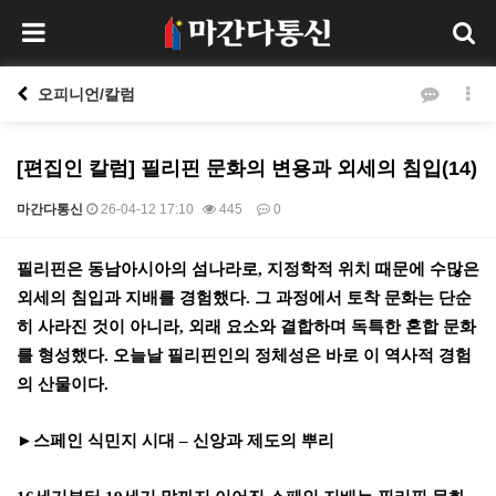
오피니언/칼럼
[편집인 칼럼] 필리핀 문화의 변용과 외세의 침입(14)
마간다통신
26-04-12 17:10
445
0
본문
필리핀은 동남아시아의 섬나라로
,
지정학적 위치 때문에 수많은
외세의 침입과 지배를 경험했다
.
그 과정에서 토착 문화는 단순
히 사라진 것이 아니라
,
외래 요소와 결합하며 독특한 혼합 문화
를 형성했다
.
오늘날 필리핀인의 정체성은 바로 이 역사적 경험
의 산물이다
.
►
스페인 식민지 시대
–
신앙과 제도의 뿌리