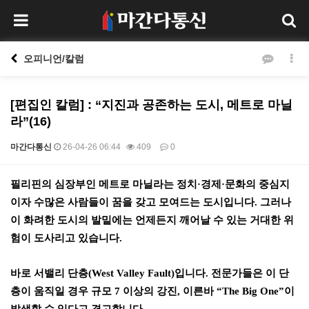
오피니언/칼럼
[편집인 칼럼] : “지진과 공존하는 도시, 메트로 마닐
라”(16)
마간다통신
26-04-26 06:44
409
0
본문
필리핀의 심장부인 메트로 마닐라는 정치
·
경제
·
문화의 중심지
이자 수많은 사람들이 꿈을 갖고 모여드는 도시입니다
.
그러나
이 화려한 도시의 발밑에는 언제든지 깨어날 수 있는 거대한 위
험이 도사리고 있습니다
.
바로 서밸리 단층
(West Valley Fault)
입니다
.
전문가들은 이 단
층이 움직일 경우 규모
7
이상의 강진
,
이른바
“The Big One”
이