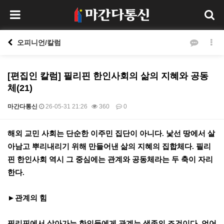
오피니언/칼럼
[편집인 칼럼] 필리핀 한인사회의 삶의 지혜와 공동
체(21)
마간다통신
26-05-31 21:26
360
0
본문
해외 교민 사회는 단순한 이주민 집단이 아니다
.
낯선 땅에서 살
아남고 뿌리내리기 위해 만들어낸 삶의 지혜의 집합체다
.
필리
핀 한인사회 역시 그 중심에는 관계와 공동체라는 두 축이 자리
한다
.
►
관계의 힘
필리핀에서 살아가는 한인들에게 관계는 생존의 조건이다
.
언어