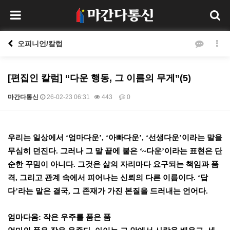
오피니언/칼럼
[편집인 칼럼] “다운 행동, 그 이름의 무게”(5)
마간다통신
26-02-23 06:31
443
0
본문
우리는 일상에서
‘
엄마다운
’, ‘
아빠다운
’, ‘
선생다운
’
이라는 말을
무심히 던진다
.
그러나 그 말 끝에 붙은
‘~
다운
’
이라는 표현은 단
순한 꾸밈이 아니다
.
그것은 삶의 자리마다 요구되는 책임과 품
격
,
그리고 관계 속에서 피어나는 신뢰의 다른 이름이다
. ‘
답
다
’
라는 말은 결국
,
그 존재가 가진 본질을 드러내는 언어다
.
엄마다움
:
작은 우주를 품은 품