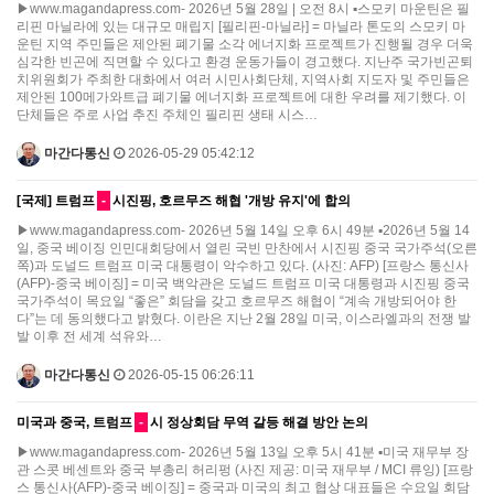
▶www.magandapress.com- 2026년 5월 28일 | 오전 8시 ▪스모키 마운틴은 필
리핀 마닐라에 있는 대규모 매립지 [필리핀-마닐라] = 마닐라 톤도의 스모키 마
운틴 지역 주민들은 제안된 폐기물 소각 에너지화 프로젝트가 진행될 경우 더욱
심각한 빈곤에 직면할 수 있다고 환경 운동가들이 경고했다. 지난주 국가빈곤퇴
치위원회가 주최한 대화에서 여러 시민사회단체, 지역사회 지도자 및 주민들은
제안된 100메가와트급 폐기물 에너지화 프로젝트에 대한 우려를 제기했다. 이
단체들은 주로 사업 추진 주체인 필리핀 생태 시스…
마간다통신
2026-05-29 05:42:12
[국제] 트럼프
-
시진핑, 호르무즈 해협 '개방 유지'에 합의
▶www.magandapress.com- 2026년 5월 14일 오후 6시 49분 ▪2026년 5월 14
일, 중국 베이징 인민대회당에서 열린 국빈 만찬에서 시진핑 중국 국가주석(오른
쪽)과 도널드 트럼프 미국 대통령이 악수하고 있다. (사진: AFP) [프랑스 통신사
(AFP)-중국 베이징] = 미국 백악관은 도널드 트럼프 미국 대통령과 시진핑 중국
국가주석이 목요일 “좋은” 회담을 갖고 호르무즈 해협이 “계속 개방되어야 한
다”는 데 동의했다고 밝혔다. 이란은 지난 2월 28일 미국, 이스라엘과의 전쟁 발
발 이후 전 세계 석유와…
마간다통신
2026-05-15 06:26:11
미국과 중국, 트럼프
-
시 정상회담 무역 갈등 해결 방안 논의
▶www.magandapress.com- 2026년 5월 13일 오후 5시 41분 ▪미국 재무부 장
관 스콧 베센트와 중국 부총리 허리펑 (사진 제공: 미국 재무부 / MCI 류잉) [프랑
스 통신사(AFP)-중국 베이징] = 중국과 미국의 최고 협상 대표들은 수요일 회담