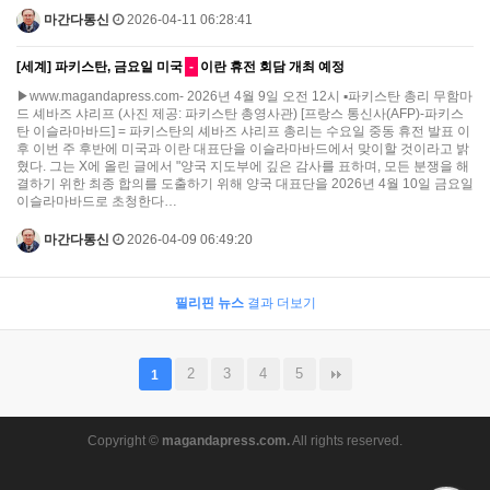
마간다통신
2026-04-11 06:28:41
[세계] 파키스탄, 금요일 미국
-
이란 휴전 회담 개최 예정
▶www.magandapress.com- 2026년 4월 9일 오전 12시 ▪파키스탄 총리 무함마
드 셰바즈 샤리프 (사진 제공: 파키스탄 총영사관) [프랑스 통신사(AFP)-파키스
탄 이슬라마바드] = 파키스탄의 셰바즈 샤리프 총리는 수요일 중동 휴전 발표 이
후 이번 주 후반에 미국과 이란 대표단을 이슬라마바드에서 맞이할 것이라고 밝
혔다. 그는 X에 올린 글에서 "양국 지도부에 깊은 감사를 표하며, 모든 분쟁을 해
결하기 위한 최종 합의를 도출하기 위해 양국 대표단을 2026년 4월 10일 금요일
이슬라마바드로 초청한다…
마간다통신
2026-04-09 06:49:20
필리핀 뉴스
결과 더보기
2
3
4
5
1
Copyright ©
magandapress.com.
All rights reserved.