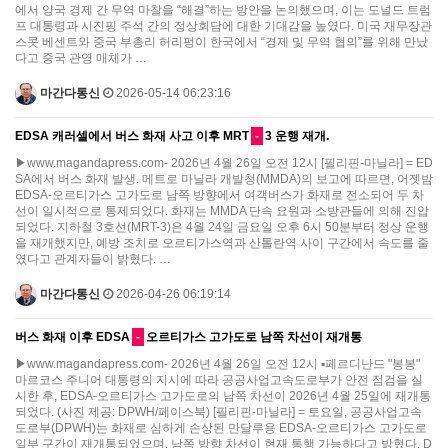
에서 양국 경제 간 무역 마찰을 “해결”하는 방안을 논의했으며, 이는 도널드 트럼
프 대통령과 시진핑 주석 간의 정상회담에 대한 기대감을 높였다. 미국 재무장관
스콧 베센트와 중국 부총리 허리펑이 한국에서 “경제 및 무역 협의”를 위해 만났
다고 중국 관영 매체가 …
마간다통신
2026-05-14 06:23:16
EDSA 캐러셀에서 버스 화재 사고 이후 MRT
-
3 운행 재개.
▶www.magandapress.com- 2026년 4월 26일 오전 12시 [필리핀-마닐라] = ED
SA에서 버스 화재 발생. 메트로 마닐라 개발청(MMDA)의 보고에 따르면, 어젯밤
EDSA-오르티가스 고가도로 남쪽 방향에서 여객버스가 화재로 전소되어 두 차
선이 일시적으로 통제되었다. 화재는 MMDA 단속 요원과 소방관들에 의해 진압
되었다. 지하철 3호선(MRT-3)은 4월 24일 금요일 오후 6시 50분부터 정상 운행
을 재개했지만, 예방 조치로 오르티가스역과 산톨란역 사이 구간에서 속도를 줄
였다고 관계자들이 밝혔다. …
마간다통신
2026-04-26 06:19:14
버스 화재 이후 EDSA
-
오르티가스 고가도로 남쪽 차선이 재개통
▶www.magandapress.com- 2026년 4월 26일 오전 12시 ▪페르디난드 "봉봉"
마르코스 주니어 대통령의 지시에 따라 공공사업고속도로부가 안전 점검을 실
시한 후, EDSA-오르티가스 고가도로의 남쪽 차선이 2026년 4월 25일에 재개통
되었다. (사진 제공: DPWH/페이스북) [필리핀-마닐라] = 토요일, 공공사업고속
도로부(DPWH)는 화재로 심하게 손상된 만달루용 EDSA-오르티가스 고가도로
일부 구간이 재개통되었으며, 남쪽 방향 차선이 현재 통행 가능하다고 밝혔다. D