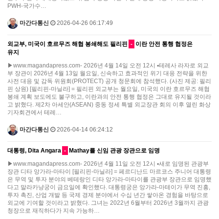
PWH-국가수…
마간다통신
2026-04-26 06:17:49
외교부, 미국이 호르무즈 해협 봉쇄해도 필리핀
-
이란 안전 통행 협정은
유지
▶www.magandapress.com- 2026년 4월 14일 오전 12시 ▪테레사 라자로 외교
부 장관이 2026년 4월 13일 월요일, 신속하고 효과적인 위기 대응 전략을 위한
사전 대응 및 감독 위원회(PROTECT) 공개 청문회에 참석했다. (사진 제공: 필리
핀 상원) [필리핀-마닐라] = 필리핀 외교부는 월요일, 미국의 이란 호르무즈 해협
봉쇄 계획 보도에도 불구하고, 이란과의 안전 통행 협정은 그대로 유지될 것이라
고 밝혔다. 제2차 아세안(ASEAN) 중동 정세 특별 외교장관 회의 이후 열린 화상
기자회견에서 테레…
마간다통신
2026-04-14 06:24:12
대통령, Dita Angara
-
Mathay를 신임 관광 장관으로 임명
▶www.magandapress.com- 2026년 4월 11일 오전 12시 ▪새로 임명된 관광부
장관 디타 앙가라-마타이 [필리핀-마닐라] = 페르디난드 마르코스 주니어 대통령
은 무역 및 투자 분야의 베테랑인 디타 앙가라-마타이를 관광부 장관으로 임명했
다고 말라카냥궁이 금요일에 확인했다. 대통령궁은 앙가라-마테이가 무역 진흥,
투자 촉진, 산업 개발 등 국제 경제 분야에서 수십 년간 쌓아온 경험을 바탕으로
외교에 기여할 것이라고 밝혔다. 그녀는 2022년 6월부터 2026년 3월까지 관광
청장으로 재직하다가 지속 가능하…