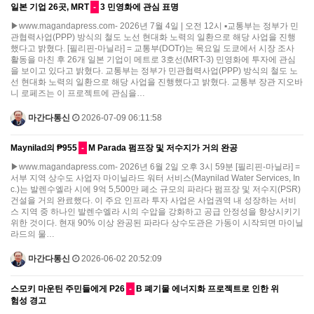
일본 기업 26곳, MRT
-
3 민영화에 관심 표명
▶www.magandapress.com- 2026년 7월 4일 | 오전 12시 ▪교통부는 정부가 민
관협력사업(PPP) 방식의 철도 노선 현대화 노력의 일환으로 해당 사업을 진행
했다고 밝혔다. [필리핀-마닐라] = 교통부(DOTr)는 목요일 도쿄에서 시장 조사
활동을 마친 후 26개 일본 기업이 메트로 3호선(MRT-3) 민영화에 투자에 관심
을 보이고 있다고 밝혔다. 교통부는 정부가 민관협력사업(PPP) 방식의 철도 노
선 현대화 노력의 일환으로 해당 사업을 진행했다고 밝혔다. 교통부 장관 지오바
니 로페즈는 이 프로젝트에 관심을…
마간다통신
2026-07-09 06:11:58
Maynilad의 ₱955
-
M Parada 펌프장 및 저수지가 거의 완공
▶www.magandapress.com- 2026년 6월 2일 오후 3시 59분 [필리핀-마닐라] =
서부 지역 상수도 사업자 마이닐라드 워터 서비스(Maynilad Water Services, In
c.)는 발렌수엘라 시에 9억 5,500만 페소 규모의 파라다 펌프장 및 저수지(PSR)
건설을 거의 완료했다. 이 주요 인프라 투자 사업은 사업권역 내 성장하는 서비
스 지역 중 하나인 발렌수엘라 시의 수압을 강화하고 공급 안정성을 향상시키기
위한 것이다. 현재 90% 이상 완공된 파라다 상수도관은 가동이 시작되면 마이닐
라드의 물…
마간다통신
2026-06-02 20:52:09
스모키 마운틴 주민들에게 P26
-
B 폐기물 에너지화 프로젝트로 인한 위
험성 경고