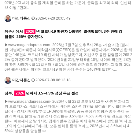
026년 JCI 세계 총회를 개최할 준비를 하는 가운데, 클락을 최고의 회의, 인센티
브 여행, “컨퍼…
마간다통신
2026-07-20 20:05:49
케존시에서
2026
년 코로나19 확진자 146명이 발생했으며, 3주 만에 감
염률이 265% 증가했다.
▶www.magandapress.com- 2026년 7월 7일 오후 5시 28분 ▪케손 시청 [필리
핀-마닐라] = 퀘존시 역학감시국(QCESD)은 일요일에 퀘존시에서 2026년 한 해
동안 146건의 코로나19 확진 사례가 발생했으며, 지난 3주 동안 감염률이 265.2
2% 증가했다고 발표했다. "2026년 5월 21일부터 6월 10일 사이에 확인된 23건
의 확진 사례가 6월 11일부터 7월 1일 사이에 84건으로 증가했다. 그 결과, 202
6년 퀘존시에서 확인된 코로나19 확진 사례 총수는 146건에 달했다.…
마간다통신
2026-07-08 06:13:18
정부,
2026
년까지 3.5~4.5% 성장 목표 설정
▶www.magandapress.com- 2026년 6월 22일 오후 8시 12분 ▪사진은 파시그
의 오르티가스 비즈니스 센터에서 바라본 스카이라인을 보여줍니다. [필리핀-마
닐라] = 경제기획개발부(DEPDev)에 따르면, 중동 분쟁의 영향과 홍수 통제 논
란의 여파로 올해 필리핀 경제 성장률은 3.5%에서 4.5% 사이가 될 것으로 예상
된다. 아르세니오 발리사칸 경제개발부 장관은 어제 원뉴스에서 방영된 '머니 토
크'와의 인터뷰에서 "이러한 모든 변화를 통해 적어도 2026년까지 3.5%에서 4.
5%의 성장률을 달성할 수…