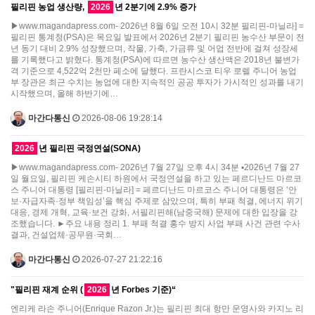
필리핀 농업 생산량,
2026
년 2분기에 2.9% 증가
▶www.magandapress.com- 2026년 8월 6일 오전 10시 32분 필리핀-마닐라] =
필리핀 통계청(PSA)은 목요일 발표에서 2026년 2분기 필리핀 농수산 부문이 전
년 동기 대비 2.9% 성장했으며, 작물, 가축, 가금류 및 어업 전반에 걸쳐 성장세
를 기록했다고 밝혔다. 통계청(PSA)에 따르면 농수산 생산액은 2018년 불변가
격 기준으로 4,522억 2천만 페소에 달했다. 프란시스코 티우 로렐 주니어 농업
부 장관은 최근 수치는 농업에 대한 지속적인 공공 투자가 가시적인 성과를 내기
시작했으며, 올해 하반기에…
마간다통신
2026-08-06 19:28:14
2026
년 필리핀 국정연설(SONA)
▶www.magandapress.com- 2026년 7월 27일 오후 4시 34분 ▪2026년 7월 27
일 월요일, 필리핀 케손시티 하원에서 국정연설을 하고 있는 페르디난드 마르코
스 주니어 대통령 [필리핀-마닐라] = 페르디난드 마르코스 주니어 대통령은 ‘안
보·자급자족·정부 책임성’을 핵심 주제로 삼았으며, 특히 부패 척결, 에너지 위기
대응, 경제 개혁, 교육·보건 강화, 서필리핀해(남중국해) 문제에 대한 입장을 강
조했습니다. ►주요 내용 정리 1. 부패 척결 홍수 방지 사업 부패 사건 관련 수사
결과, 건설업체·공무원·국회…
마간다통신
2026-07-27 21:22:16
"필리핀 재계 순위 (
2026
년 Forbes 기준)“
엔리케 라손 주니어(Enrique Razon Jr.)는 필리핀 최대 항만 운영사와 카지노 리