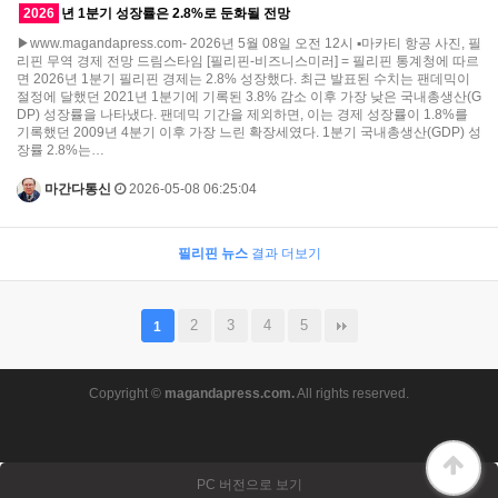
2026
년 1분기 성장률은 2.8%로 둔화될 전망
▶www.magandapress.com- 2026년 5월 08일 오전 12시 ▪마카티 항공 사진, 필
리핀 무역 경제 전망 드림스타임 [필리핀-비즈니스미러] = 필리핀 통계청에 따르
면 2026년 1분기 필리핀 경제는 2.8% 성장했다. 최근 발표된 수치는 팬데믹이
절정에 달했던 2021년 1분기에 기록된 3.8% 감소 이후 가장 낮은 국내총생산(G
DP) 성장률을 나타냈다. 팬데믹 기간을 제외하면, 이는 경제 성장률이 1.8%를
기록했던 2009년 4분기 이후 가장 느린 확장세였다. 1분기 국내총생산(GDP) 성
장률 2.8%는…
마간다통신
2026-05-08 06:25:04
필리핀 뉴스
결과 더보기
2
3
4
5
1
Copyright ©
magandapress.com.
All rights reserved.
PC 버전으로 보기