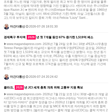
조트를 거느린 재벌 기업가로, 현재 필리핀 최고 부자 중 한 명이며 글로벌 물류·
에너지·레저 산업에 막대한 영향력을 가진 인물입니다. ▪엔리케 라손 주니어(Enr
ique Razon Jr.) ►엔리케 라손 주니어(Enrique Razon Jr.)프로필 출생: 1960년
3월 3일, 마닐라, 필리핀 나이: 66세 (2026년 기준) 학력: 라살 그린힐스(초·중·
고), 미국 보우도인 칼리지 중퇴 가족: 아내 Felicia “Lizzy” Sant…
마간다통신
2026-07-26 18:01:30
경제특구 투자액
2026
년 첫 7개월 동안 67% 증가한 1,519억 페소
▶www.magandapress.com- 2026년 7월 24일 오후 3시 18분 ▪PEZA 사무총장
Tereso Panga [필리핀-마닐라] = 필리핀 경제특구청(PEZA)은 금요일, 2026년
첫 7개월 동안 1,519억 페소 규모의 투자를 승인했다고 밝혔다. 이는 전년 동기
910억 페소 대비 67% 증가한 수치로, PEZA는 수출 지향적이고 기술 중심적인
프로젝트 유치에 지속적으로 힘쓰고 있다. 필리핀 경제특구청(PEZA)은 1월부터
7월까지 신규 및 확장 프로젝트 174건을 승인했는데, 이는 지난해 같은 기간에
승인…
마간다통신
2026-07-24 20:24:42
클라크,
2026
년 JCI 세계 총회 개최 위해 교통부 지원 확보
▶www.magandapress.com- 2026년 7월 21일 오전 12시 30분 ▪클라크 개발 공
사(CDC) 사장 겸 최고경영자인 아그네스 데바나데라는 “마리아 베르나디타 '디
타' 앙가라-마테이” 관광부 장관을 만나 2026년 11월에 개최될 JCI 세계 총회 준
비를 앞두고 클라크를 최고의 관광 및 MICE 목적지로 자리매김하기 위한 협력
강화 방안을 논의했다. [필리핀-마닐라] = 클락 개발 공사(CDC)는 클락 지역이 2