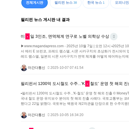
전체게시판
필리핀 뉴스
한국 뉴스
오피니언
38
1
필리핀 뉴스 게시판 내 결과
미
-
일 3인조, 면역체계 연구로 노벨 의학상 수상
▶www.magandapress.com - 2025년 10월 7일 | 오전 12시
서 메리 E 브런코, 프레드 램스델, 시몬 사카구치의 초상화가 전시되어 있다. Age
레드 램스델, 일본의 시몬 사카구치가 면역 체계를 어떻게 제어하는지에
마간다통신
2025-10-07 07:41:54
필리핀서 1200억 도시철도 수주...'K
-
철도' 운영 첫 해외 진
▪필리핀서 1200억 도시철도 수주...'K-철도' 운영 첫 해외 진출 © M
국내 철도 운영·유지보수 분야의 첫 해외 진출 사례다. 국토교통부는 코레
했다고 22일 밝혔다. 국토부는 백원국 제2차관을 단장으로 한 수주지
마간다통신
2025-10-05 16:34:20