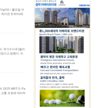
-마닐라] = 월요일 아
 X(이전 트위터)에
출처: 국가수사국 [필리
되었다고 밝혔다. 지
OTr MRT-3 / Fa
라 교통 조정에 대비하