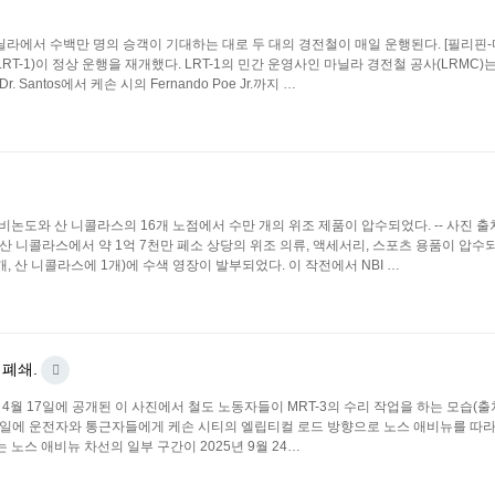
 ▪메트로 마닐라에서 수백만 명의 승객이 기대하는 대로 두 대의 경전철이 매일 운행된다. [필리핀
RT-1)이 정상 운행을 재개했다. LRT-1의 민간 운영사인 마닐라 경전철 공사(LRMC)는
ntos에서 케손 시의 Fernando Poe Jr.까지 …
분 ▪마닐라 비논도와 산 니콜라스의 16개 노점에서 수만 개의 위조 제품이 압수되었다. -- 사진 
와 산 니콜라스에서 약 1억 7천만 페소 상당의 위조 의류, 액세서리, 스포츠 용품이 압수
, 산 니콜라스에 1개)에 수색 영장이 발부되었다. 이 작전에서 NBI …
 폐쇄.
2025년 4월 17일에 공개된 이 사진에서 철도 노동자들이 MRT-3의 수리 작업을 하는 모습(출처: D
은 수요일에 운전자와 통근자들에게 케손 시티의 엘립티컬 로드 방향으로 노스 애비뉴를 따
 노스 애비뉴 차선의 일부 구간이 2025년 9월 24…