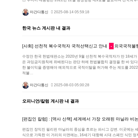
스 주니어 대통령은 2022년 12월 행정명령 제9호를 발표하여 전국의 
마간다통신
2025-08-14 05:59:18
한국 뉴스 게시판 내 결과
[사회] 선천적 복수국적자 국적선택신고 안내
-
외국국적불행
수정안 한국 헌법재판소는 2020년 9월 선천적 복수국적자가 만 18세
은 과잉금지원칙에 위배된다는 판단 하에 헌법불합치 결정을 한 바 있다
한 불이익을 증명해야 예외적으로 국적이탈을 허가해 주는 제도를 2022
적불…
마간다통신
2025-08-03 05:00:28
오피니언/칼럼 게시판 내 결과
[편집인 칼럼] : [역사 산책] 세계에서 가장 오래된 마닐라 비
편집인 장익진 필리핀 마닐라의 중심을 흐르는 파시그 강변. 이곳에는 세계
식으로 가득한 이 거리의 이면에는, 16세기 대항해 시대 스페인 식민 