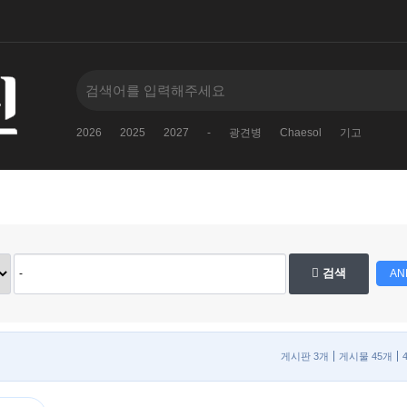
2026
2025
2027
-
광견병
Chaesol
기고
검색
AN
게시판 3개
게시물 45개