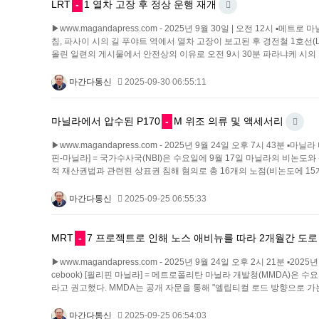
LRT
-
1 열차 고장 후 정상 운행 재개
▶www.magandapress.com - 2025년 9월 30일 | 오전 12시
침, 파사이 시의 길 푸야트 역에서 열차 고장이 보고된 후 경전철 1호선(L
올린 일련의 게시물에서 안전상의 이유로 오전 9시 30분 파라냐케 시의 Dr. Sa
마간다통신
2025-09-30 06:55:11
마닐라에서 압수된 P170
-
M 위조 의류 및 액세서리
▶www.magandapress.com - 2025년 9월 24일 오후 7시 43
핀-마닐라] = 국가수사국(NBI)은 수요일에 9월 17일 마닐라의 비논도
적 재산권법과 관련된 상표권 침해 혐의로 총 16개의 노점(비논도에 15개
마간다통신
2025-09-25 06:55:33
MRT
-
7 프로젝트로 인해 노스 애비뉴를 따라 2개월간 도로
▶www.magandapress.com - 2025년 9월 24일 오후 2시 21분 ▪
cebook) [필리핀 마닐라] = 메트로폴리탄 마닐라 개발청(MMDA)
라고 권고했다. MMDA는 공개 자문을 통해 "엘립티컬 로드 방향으로 가는
마간다통신
2025-09-25 06:54:03