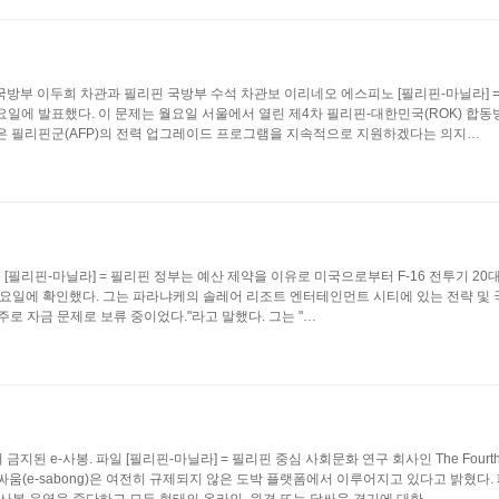
시 ▪대한민국 국방부 이두희 차관과 필리핀 국방부 수석 차관보 이리네오 에스피노 [필리핀-마닐라]
요일에 발표했다. 이 문제는 월요일 서울에서 열린 제4차 필리핀-대한민국(ROK) 합
측은 필리핀군(AFP)의 전력 업그레이드 프로그램을 지속적으로 지원하겠다는 의지…
 파이팅 팔콘 [필리핀-마닐라] = 필리핀 정부는 예산 제약을 이유로 미국으로부터 F-16 전투기 
요일에 확인했다. 그는 파라냐케의 솔레어 리조트 엔터테인먼트 시티에 있는 전략 및 
로 자금 문제로 보류 중이었다."라고 말했다. 그는 "…
리핀에서 금지된 e-사봉. 파일 [필리핀-마닐라] = 필리핀 중심 사회문화 연구 회사인 The Fourt
(e-sabong)은 여전히 규제되지 않은 도박 플랫폼에서 이루어지고 있다고 밝혔다