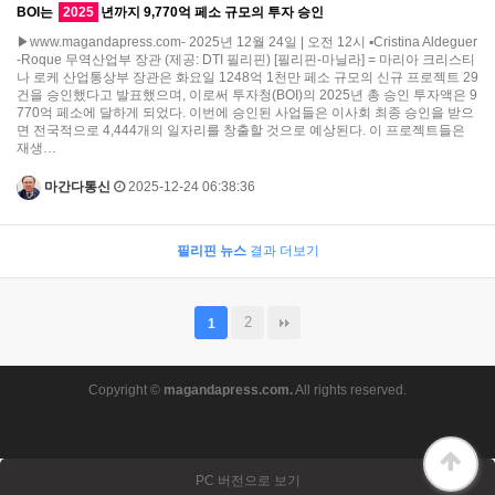
BOI는
2025
년까지 9,770억 페소 규모의 투자 승인
▶www.magandapress.com- 2025년 12월 24일 | 오전 12시 ▪Cristina Aldeguer
-Roque 무역산업부 장관 (제공: DTI 필리핀) [필리핀-마닐라] = 마리아 크리스티
나 로케 산업통상부 장관은 화요일 1248억 1천만 페소 규모의 신규 프로젝트 29
건을 승인했다고 발표했으며, 이로써 투자청(BOI)의 2025년 총 승인 투자액은 9
770억 페소에 달하게 되었다. 이번에 승인된 사업들은 이사회 최종 승인을 받으
면 전국적으로 4,444개의 일자리를 창출할 것으로 예상된다. 이 프로젝트들은
재생…
마간다통신
2025-12-24 06:38:36
필리핀 뉴스
결과 더보기
2
1
Copyright ©
magandapress.com.
All rights reserved.
PC 버전으로 보기