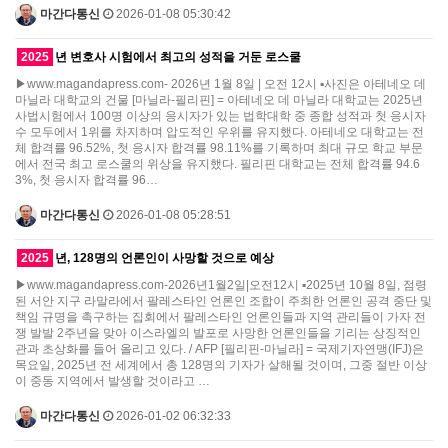
마간다통신
2026-01-08 05:30:42
2025
년 변호사 시험에서 최고의 성적을 거둔 로스쿨
▶www.magandapress.com- 2026년 1월 8일 | 오전 12시 ▪사진은 아테네오 데
마닐라 대학교의 건물 [마닐라-필리핀] = 아테네오 데 마닐라 대학교는 2025년
사법시험에서 100명 이상의 응시자가 있는 법학대학 중 종합 성적과 첫 응시자
수 모두에서 1위를 차지하며 압도적인 우위를 유지했다. 아테네오 대학교는 전
체 합격률 96.52%, 첫 응시자 합격률 98.11%를 기록하며 최대 규모 학교 부문
에서 전국 최고 로스쿨의 위상을 유지했다. 필리핀 대학교는 전체 합격률 94.6
3%, 첫 응시자 합격률 96…
마간다통신
2026-01-08 05:28:51
2025
년, 128명의 언론인이 사망할 것으로 예상
▶www.magandapress.com-2026년1월2일|오전12시 ▪2025년 10월 8일, 점령
된 서안 지구 라말라에서 팔레스타인 언론인 조합이 주최한 언론인 공격 중단 및
책임 규명을 촉구하는 집회에서 팔레스타인 언론인들과 지역 관리들이 가자 전
쟁 발발 2주년을 맞아 이스라엘의 발포로 사망한 언론인들을 기리는 상징적인
관과 초상화를 들어 올리고 있다. / AFP [필리핀-마닐라] = 국제기자연맹(IFJ)은
목요일, 2025년 전 세계에서 총 128명의 기자가 살해될 것이며, 그중 절반 이상
이 중동 지역에서 발생할 것이라고 …
마간다통신
2026-01-02 06:32:33