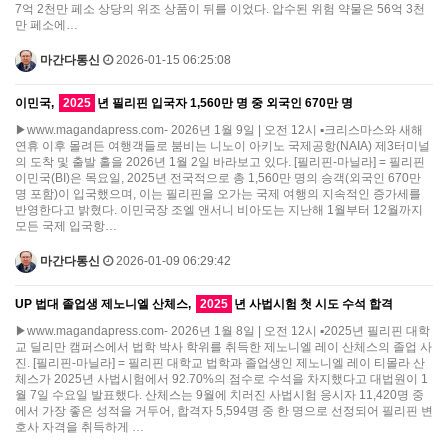
7억 2천만 페소 상당의 위조 상품이 뒤를 이었다. 압수된 위험 약물은 56억 3천
만 페소에…
마간다통신
2026-01-15 06:25:08
이민국,
2025
년 필리핀 입국자 1,560만 명 중 외국인 670만 명
▶www.magandapress.com- 2026년 1월 9일 | 오전 12시 ▪크리스마스와 새해
연휴 이후 몰려든 여행객들로 붐비는 니노이 아키노 국제공항(NAIA) 제3터미널
의 도착 및 출발 홀을 2026년 1월 2일 바라보고 있다. [필리핀-마닐라] = 필리핀
이민국(BI)은 목요일, 2025년 전국적으로 총 1,560만 명의 승객(외국인 670만
명 포함)이 입국했으며, 이는 필리핀을 오가는 국제 여행의 지속적인 증가세를
반영한다고 밝혔다. 이민국장 조엘 앤서니 비아도는 지난해 1월부터 12월까지
모든 국제 입국항…
마간다통신
2026-01-09 06:29:42
UP 법대 졸업생 제노니엘 산체스,
2025
년 사법시험 첫 시도 수석 합격
▶www.magandapress.com- 2026년 1월 8일 | 오전 12시 ▪2025년 필리핀 대학
교 딜리만 캠퍼스에서 법학 박사 학위를 취득한 제노니엘 레이 산체스의 졸업 사
진. [필리핀-마닐라] = 필리핀 대학교 법학과 졸업생인 제노니엘 레이 티몰라 산
체스가 2025년 사법시험에서 92.70%의 점수로 수석을 차지했다고 대법원이 1
월 7일 수요일 발표했다. 산체스는 9월에 치러진 사법시험 응시자 11,420명 중
에서 가장 좋은 성적을 거두어, 합격자 5,594명 중 한 명으로 선정되어 필리핀 변
호사 자격을 취득하게 …