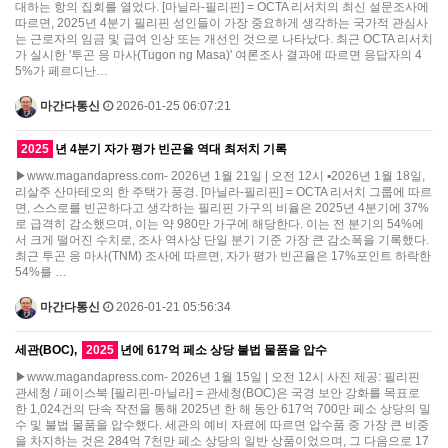
대하는 항의 집회를 열었다. [마닐라-필리핀] = OCTA 리서치의 최신 설문조사에
따르면, 2025년 4분기 필리핀 성인들이 가장 중요하게 생각하는 국가적 관심사
는 근로자의 임금 및 급여 인상 또는 개선인 것으로 나타났다. 최근 OCTA 리서치
가 실시한 '투곤 응 마사(Tugon ng Masa)' 여론조사 결과에 따르면 응답자의 4
5%가 페르디난…
마간다통신
2026-01-25 06:07:21
2025
년 4분기 자가 평가 빈곤율 역대 최저치 기록
▶www.magandapress.com- 2026년 1월 21일 | 오전 12시 ▪2026년 1월 18일,
리살주 산마테오의 한 주택가 풍경. [마닐라-필리핀] = OCTA 리서치 그룹에 따르
면, 스스로를 빈곤하다고 생각하는 필리핀 가구의 비율은 2025년 4분기에 37%
로 급격히 감소했으며, 이는 약 980만 가구에 해당한다. 이는 전 분기의 54%에
서 크게 떨어진 수치로, 조사 역사상 단일 분기 기준 가장 큰 감소폭을 기록했다.
최근 투곤 응 마사(TNM) 조사에 따르면, 자가 평가 빈곤율은 17%포인트 하락한
54%를 …
마간다통신
2026-01-21 05:56:34
세관(BOC),
2025
년에 617억 페소 상당 불법 물품을 압수
▶www.magandapress.com- 2026년 1월 15일 | 오전 12시 사진 제공: 필리핀
관세청 / 페이스북 [필리핀-마닐라] = 관세청(BOC)은 국경 보안 강화를 목표로
한 1,024건의 단속 작전을 통해 2025년 한 해 동안 617억 700만 페소 상당의 밀
수 및 불법 물품을 압수했다. 세관의 예비 자료에 따르면 압수품 중 가장 큰 비중
을 차지하는 것은 284억 7천만 페소 상당의 일반 상품이었으며, 그 다음으로 17