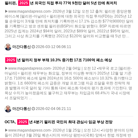
필리핀,
2025
년 외국인 직접 투자 77억 9천만 달러 5년 만에 최저치
▶www.magandapress.com- 2026년 3월 12일 오전 12 출처: 필리핀 중앙은행
페이스북 [필리핀-마닐라] = 필리핀에 대한 외국인 직접 투자(FDI)는 2025년 12
월 순유입이 3개월 만에 최저치를 기록하면서 17.1% 감소한 $77억9000만 달러
를 기록했다고 방코 센트럴 필리핀(BSP)이 화요일 밝혔다. BSP 자료에 따르면
2025년 집계는 2024년 $94억 달러, 2023년 $89억 달러, 2022년 $95억 달러,
그리고 사상 최고치를 기록했던 2021년 $120억 달러와 비교했을 때 5년 만…
마간다통신
2026-03-12 06:06:11
2025
년 말까지 정부 부채 10.3% 증가한 17조 7100억 페소 예상
▶www.magandapress.com- 2026년 2월 04일 | 오전 12 ▪재무국 로고 [필리핀-
마닐라] = 필리핀 재무부는 화요일, 정부의 미상환 부채가 2025년 12월 말 기준
17조 7100억 페소에 달해 2024년의 16조 500억 페소보다 10.32% 증가했다고
밝혔다. 1조 6600억 페소의 급증은 개발 프로그램 자금 조달을 위한 전략적 채
권 발행과 미국 달러 및 기타 통화 대비 페소화 약세의 평가 효과에 기인한다. 명
목상 수치가 높아졌음에도 불구하고 재무부는 차입금의 68.4%가 국내 시장에
서 조달되었기 …
마간다통신
2026-02-04 06:21:11
OCTA,
2025
년 4분기 필리핀 국민의 최대 관심사 임금 부상 전망
▶www.magandapress.com- 2026년 1월 25일 | 오전 12시 ▪다양한 분야의 단체
들이 2024년 3월 20일 퀘손시티의 바타상 팜반사(국회) 앞에서 헌법 개정에 반