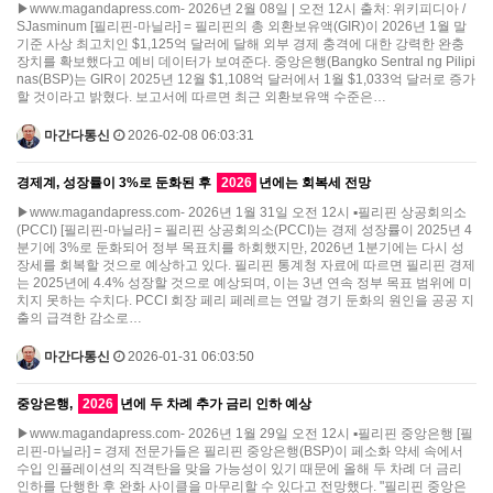
▶www.magandapress.com- 2026년 2월 08일 | 오전 12시 출처: 위키피디아 /
SJasminum [필리핀-마닐라] = 필리핀의 총 외환보유액(GIR)이 2026년 1월 말
기준 사상 최고치인 $1,125억 달러에 달해 외부 경제 충격에 대한 강력한 완충
장치를 확보했다고 예비 데이터가 보여준다. 중앙은행(Bangko Sentral ng Pilipi
nas(BSP)는 GIR이 2025년 12월 $1,108억 달러에서 1월 $1,033억 달러로 증가
할 것이라고 밝혔다. 보고서에 따르면 최근 외환보유액 수준은…
마간다통신
2026-02-08 06:03:31
경제계, 성장률이 3%로 둔화된 후
2026
년에는 회복세 전망
▶www.magandapress.com- 2026년 1월 31일 오전 12시 ▪필리핀 상공회의소
(PCCI) [필리핀-마닐라] = 필리핀 상공회의소(PCCI)는 경제 성장률이 2025년 4
분기에 3%로 둔화되어 정부 목표치를 하회했지만, 2026년 1분기에는 다시 성
장세를 회복할 것으로 예상하고 있다. 필리핀 통계청 자료에 따르면 필리핀 경제
는 2025년에 4.4% 성장할 것으로 예상되며, 이는 3년 연속 정부 목표 범위에 미
치지 못하는 수치다. PCCI 회장 페리 페레르는 연말 경기 둔화의 원인을 공공 지
출의 급격한 감소로…
마간다통신
2026-01-31 06:03:50
중앙은행,
2026
년에 두 차례 추가 금리 인하 예상
▶www.magandapress.com- 2026년 1월 29일 오전 12시 ▪필리핀 중앙은행 [필
리핀-마닐라] = 경제 전문가들은 필리핀 중앙은행(BSP)이 페소화 약세 속에서
수입 인플레이션의 직격탄을 맞을 가능성이 있기 때문에 올해 두 차례 더 금리
인하를 단행한 후 완화 사이클을 마무리할 수 있다고 전망했다. "필리핀 중앙은