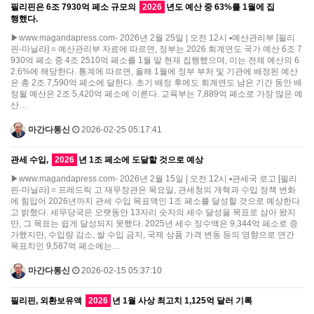
필리핀은 6조 7930억 페소 규모의
2026
년도 예산 중 63%를 1월에 집
행했다.
▶www.magandapress.com- 2026년 2월 25일 | 오전 12시 ▪예산관리부 [필리
핀-마닐라] = 예산관리부 자료에 따르면, 정부는 2026 회계연도 국가 예산 6조 7
930억 페소 중 4조 2510억 페소를 1월 말 현재 집행했으며, 이는 전체 예산의 6
2.6%에 해당한다. 통계에 따르면, 올해 1월에 정부 부처 및 기관에 배정된 예산
은 총 2조 7,590억 페소에 달한다. 초기 배정 후에도 회계연도 남은 기간 동안 배
정될 예산은 2조 5,420억 페소에 이른다. 교육부는 7,889억 페소로 가장 많은 예
산…
마간다통신
2026-02-25 05:17:41
관세 수입,
2026
년 1조 페소에 도달할 것으로 예상
▶www.magandapress.com- 2026년 2월 15일 | 오전 12시 ▪관세국 로고 [필리
핀-마닐라] = 프레드릭 고 재무장관은 목요일, 관세청의 개혁과 수입 정책 변화
에 힘입어 2026년까지 관세 수입 목표액인 1조 페소를 달성할 것으로 예상한다
고 밝혔다. 세무당국은 오랫동안 13자리 숫자의 세수 달성을 목표로 삼아 왔지
만, 그 목표는 쉽게 달성되지 못했다. 2025년 세수 징수액은 9,344억 페소로 증
가했지만, 수입량 감소, 쌀 수입 금지, 국제 상품 가격 변동 등의 영향으로 연간
목표치인 9,587억 페소에는…
마간다통신
2026-02-15 05:37:10
필리핀, 외환보유액
2026
년 1월 사상 최고치 1,125억 달러 기록