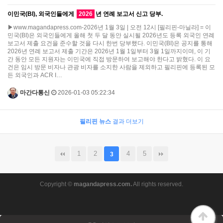
이민국(BI), 외국인들에게
2026
년 연례 보고서 신고 당부.
▶www.magandapress.com-2026년 1월 3일 | 오전 12시 [필리핀-마닐라] = 이
민국(BI)은 외국인들에게 올해 첫 두 달 동안 실시될 2026년도 등록 외국인 연례
보고서 제출 요건을 준수할 것을 다시 한번 당부했다. 이민국(BI)은 공지를 통해
2026년 연례 보고서 제출 기간은 2026년 1월 1일부터 3월 1일까지이며, 이 기
간 동안 모든 지원자는 이민국에 직접 방문하여 보고해야 한다고 밝혔다. 이 요
건은 임시 방문 비자나 관광 비자를 소지한 사람을 제외하고 필리핀에 등록된 모
든 외국인과 ACR I…
마간다통신
2026-01-03 05:22:34
필리핀 뉴스
결과 더보기
1
2
4
5
3
Copyright ©
magandapress.com.
All rights reserved.