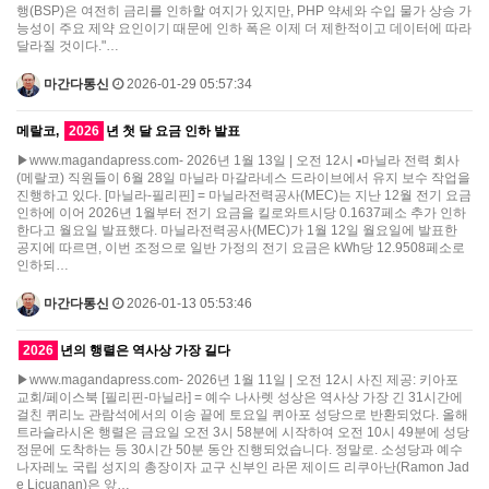
행(BSP)은 여전히 금리를 인하할 여지가 있지만, PHP 약세와 수입 물가 상승 가
능성이 주요 제약 요인이기 때문에 인하 폭은 이제 더 제한적이고 데이터에 따라
달라질 것이다."…
마간다통신
2026-01-29 05:57:34
메랄코,
2026
년 첫 달 요금 인하 발표
▶www.magandapress.com- 2026년 1월 13일 | 오전 12시 ▪마닐라 전력 회사
(메랄코) 직원들이 6월 28일 마닐라 마갈라네스 드라이브에서 유지 보수 작업을
진행하고 있다. [마닐라-필리핀] = 마닐라전력공사(MEC)는 지난 12월 전기 요금
인하에 이어 2026년 1월부터 전기 요금을 킬로와트시당 0.1637페소 추가 인하
한다고 월요일 발표했다. 마닐라전력공사(MEC)가 1월 12일 월요일에 발표한
공지에 따르면, 이번 조정으로 일반 가정의 전기 요금은 kWh당 12.9508페소로
인하되…
마간다통신
2026-01-13 05:53:46
2026
년의 행렬은 역사상 가장 길다
▶www.magandapress.com- 2026년 1월 11일 | 오전 12시 사진 제공: 키아포
교회/페이스북 [필리핀-마닐라] = 예수 나사렛 성상은 역사상 가장 긴 31시간에
걸친 퀴리노 관람석에서의 이송 끝에 토요일 퀴아포 성당으로 반환되었다. 올해
트라슬라시온 행렬은 금요일 오전 3시 58분에 시작하여 오전 10시 49분에 성당
정문에 도착하는 등 30시간 50분 동안 진행되었습니다. 정말로. 소성당과 예수
나자레노 국립 성지의 총장이자 교구 신부인 라몬 제이드 리쿠아난(Ramon Jad
e Licuanan)은 앞…