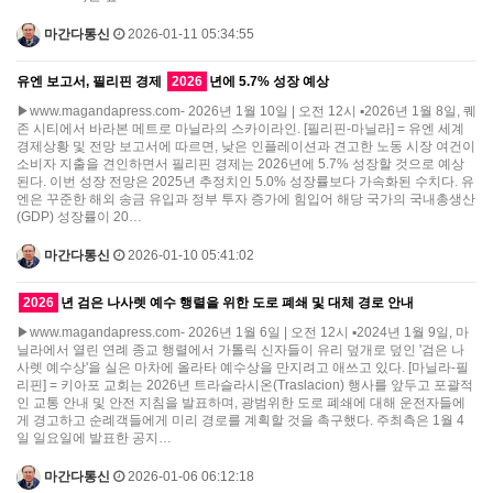
마간다통신
2026-01-11 05:34:55
유엔 보고서, 필리핀 경제
2026
년에 5.7% 성장 예상
▶www.magandapress.com- 2026년 1월 10일 | 오전 12시 ▪2026년 1월 8일, 퀘
존 시티에서 바라본 메트로 마닐라의 스카이라인. [필리핀-마닐라] = 유엔 세계
경제상황 및 전망 보고서에 따르면, 낮은 인플레이션과 견고한 노동 시장 여건이
소비자 지출을 견인하면서 필리핀 경제는 2026년에 5.7% 성장할 것으로 예상
된다. 이번 성장 전망은 2025년 추정치인 5.0% 성장률보다 가속화된 수치다. 유
엔은 꾸준한 해외 송금 유입과 정부 투자 증가에 힘입어 해당 국가의 국내총생산
(GDP) 성장률이 20…
마간다통신
2026-01-10 05:41:02
2026
년 검은 나사렛 예수 행렬을 위한 도로 폐쇄 및 대체 경로 안내
▶www.magandapress.com- 2026년 1월 6일 | 오전 12시 ▪2024년 1월 9일, 마
닐라에서 열린 연례 종교 행렬에서 가톨릭 신자들이 유리 덮개로 덮인 '검은 나
사렛 예수상'을 실은 마차에 올라타 예수상을 만지려고 애쓰고 있다. [마닐라-필
리핀] = 키아포 교회는 2026년 트라슬라시온(Traslacion) 행사를 앞두고 포괄적
인 교통 안내 및 안전 지침을 발표하며, 광범위한 도로 폐쇄에 대해 운전자들에
게 경고하고 순례객들에게 미리 경로를 계획할 것을 촉구했다. 주최측은 1월 4
일 일요일에 발표한 공지…
마간다통신
2026-01-06 06:12:18