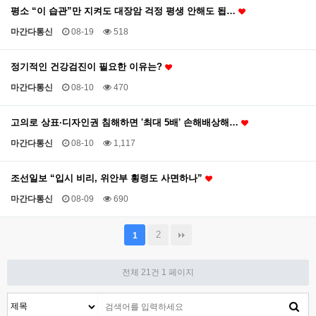
평소 “이 습관”만 지켜도 대장암 걱정 평생 안해도 됩…
마간다통신
08-19
518
정기적인 건강검진이 필요한 이유는?
마간다통신
08-10
470
고의로 상표·디자인권 침해하면 '최대 5배' 손해배상해…
마간다통신
08-10
1,117
조선일보 “입시 비리, 위안부 횡령도 사면하나”
마간다통신
08-09
690
2
1
전체 21건
1 페이지