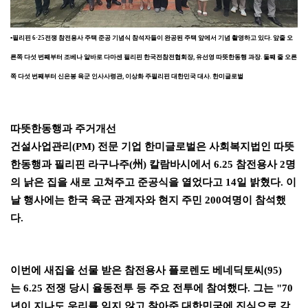
▪
필리핀
6·25
전쟁 참전용사 주택 준공 기념식 참석자들이 완공된 주택 앞에서 기념 촬영하고 있다
.
앞줄 오
른쪽 다섯 번째부터 조베나 알바로 다마센 필리핀 한국전참전협회장
,
유선영 따뜻한동행 과장
.
둘째 줄 오른
쪽 다섯 번째부터 신은봉 육군 인사사령관
,
이상화 주필리핀 대한민국 대사
.
한미글로벌
따뜻한동행과 주거개선
건설사업관리
(PM)
전문 기업 한미글로벌은 사회복지법인 따뜻
한동행과 필리핀 라구나주
(
州
)
칼람바시에서
6.25
참전용사
2
명
의 낡은 집을 새로 고쳐주고 준공식을 열었다고
14
일 밝혔다
.
이
날 행사에는 한국 육군 관계자와 현지 주민
200
여명이 참석했
다
.
이번에 새집을 선물 받은 참전용사 플로렌도 베네딕토씨
(95)
는
6.25
전쟁 당시 율동전투 등 주요 전투에 참여했다
.
그는
"70
년이 지나도 우리를 잊지 않고 찾아준 대한민국에 진심으로 감