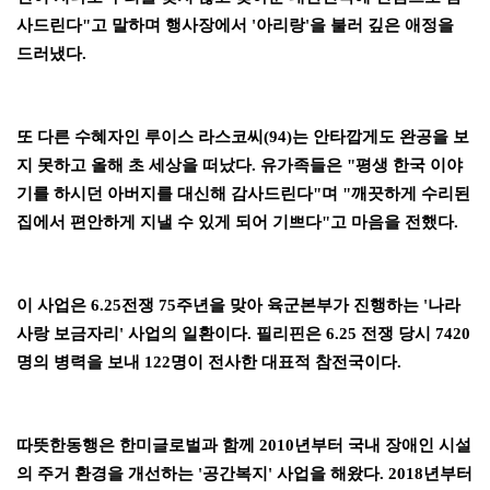
사드린다
"
고 말하며 행사장에서
'
아리랑
'
을 불러 깊은 애정을
드러냈다
.
또 다른 수혜자인 루이스 라스코씨
(94)
는 안타깝게도 완공을 보
지 못하고 올해 초 세상을 떠났다
.
유가족들은
"
평생 한국 이야
기를 하시던 아버지를 대신해 감사드린다
"
며
"
깨끗하게 수리된
집에서 편안하게 지낼 수 있게 되어 기쁘다
"
고 마음을 전했다
.
이 사업은
6.25
전쟁
75
주년을 맞아 육군본부가 진행하는
'
나라
사랑 보금자리
'
사업의 일환이다
.
필리핀은
6.25
전쟁 당시
7420
명의 병력을 보내
122
명이 전사한 대표적 참전국이다
.
따뜻한동행은 한미글로벌과 함께
2010
년부터 국내 장애인 시설
의 주거 환경을 개선하는
'
공간복지
'
사업을 해왔다
. 2018
년부터