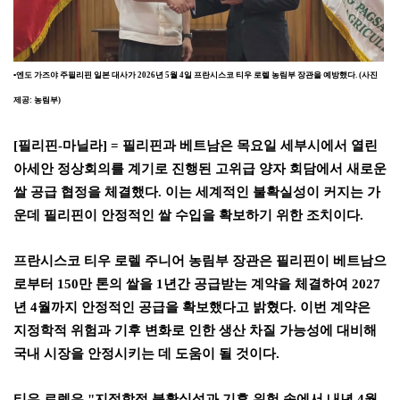
▪
엔도 가즈야 주필리핀 일본 대사가
2026
년
5
월
4
일 프란시스코 티우 로렐 농림부 장관을 예방했다
. (
사진
제공
:
농림부
)
[
필리핀
-
마닐라
] =
필리핀과 베트남은 목요일 세부시에서 열린
아세안 정상회의를 계기로 진행된 고위급 양자 회담에서 새로운
쌀 공급 협정을 체결했다
.
이는 세계적인 불확실성이 커지는 가
운데 필리핀이 안정적인 쌀 수입을 확보하기 위한 조치이다
.
프란시스코 티우 로렐 주니어 농림부 장관은 필리핀이 베트남으
로부터
150
만 톤의 쌀을
1
년간 공급받는 계약을 체결하여
2027
년
4
월까지 안정적인 공급을 확보했다고 밝혔다
.
이번 계약은
지정학적 위험과 기후 변화로 인한 생산 차질 가능성에 대비해
국내 시장을 안정시키는 데 도움이 될 것이다
.
티우 로렐은
"
지정학적 불확실성과 기후 위험 속에서 내년
4
월