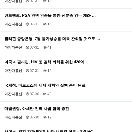
마간다통신
07-31
18
랜드뱅크, PSA 안면 인증을 통한 신분증 없는 계좌 …
마간다통신
07-31
15
필리핀 중앙은행, 7월 물가상승률 더욱 완화될 것으로 …
마간다통신
07-31
41
미국과 필리핀, HIV 및 결핵 퇴치를 위한 420억 …
마간다통신
07-31
12
국세청, 마르코스의 세제 개혁안 실행 준비 완료
마간다통신
07-30
42
대법원장, 아세안 전역 사법 협력 증진
마간다통신
07-30
12
보건부, 전직 장관 5명을 발탁 보편적 의료보장(UHC…