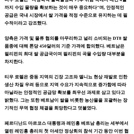
까지 수입 물량을 확보하는 것이 매우 중요하다
"
며
,
안정적인
공급은 국내 시장에서 쌀 가격을 적정 수준으로 유지하는 데 필
수적이라고 강조했다
.
양측은 가격 및 물류 협의를 마무리하고 널리 소비되는
DT8
쌀
품종에 대해 톤당
450
달러의 기준 가격에 합의했다
.
베트남은
필리핀의 최대 쌀 공급국이며 필리핀의 곡물 수입량 대부분을
차지한다
.
티우 로렐은 중동 지역의 긴장 고조와 엘니뇨 현상 재발로 인한
생산 차질 우려 등으로 지역 수요가 지속적으로 증가함에 따라
마닐라는 안정적인 공급망 확보를 최우선 과제로 삼고 있다고
밝혔다
.
그는 또한 베트남이 쌀을 비롯한 농산물을 포괄하는 장
기적인 무역 협정 체결을 희망한다고 덧붙였다
.
페르디난드 마르코스 대통령과 레민흥 베트남 총리는 세부에서
열린 레민흥 총리의 첫 아세안 정상회의 참석 기간 동안 이번 협