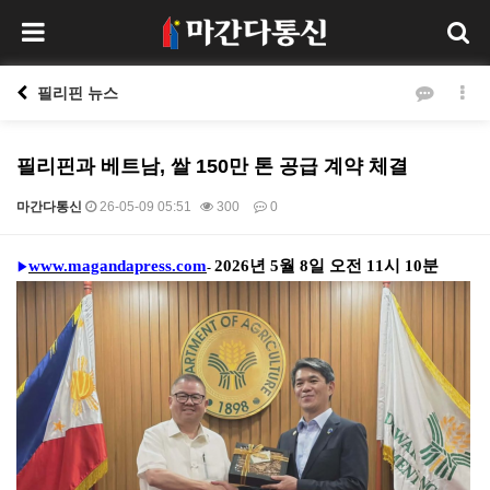
필리핀 뉴스
필리핀과 베트남, 쌀 150만 톤 공급 계약 체결
마간다통신
26-05-09 05:51
300
0
본문
www.magandapress.com
2026
년
5
월
8
일 오전
11
시
10
분
-
▶