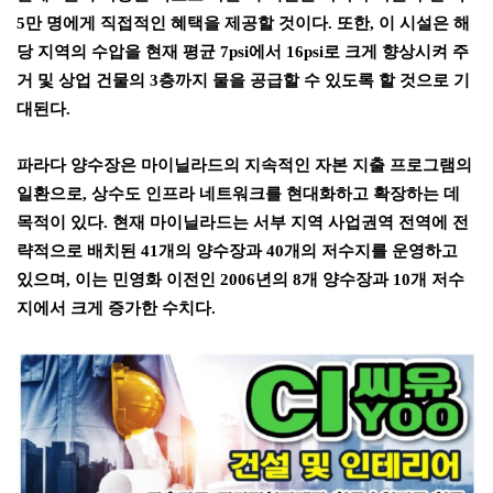
5
만 명에게 직접적인 혜택을 제공할 것이다
.
또한
,
이 시설은 해
당 지역의 수압을 현재 평균
7psi
에서
16psi
로 크게 향상시켜 주
거 및 상업 건물의
3
층까지 물을 공급할 수 있도록 할 것으로 기
대된다
.
파라다 양수장은 마이닐라드의 지속적인 자본 지출 프로그램의
일환으로
,
상수도 인프라 네트워크를 현대화하고 확장하는 데
목적이 있다
.
현재 마이닐라드는 서부 지역 사업권역 전역에 전
략적으로 배치된
41
개의 양수장과
40
개의 저수지를 운영하고
있으며
,
이는 민영화 이전인
2006
년의
8
개 양수장과
10
개 저수
지에서 크게 증가한 수치다
.