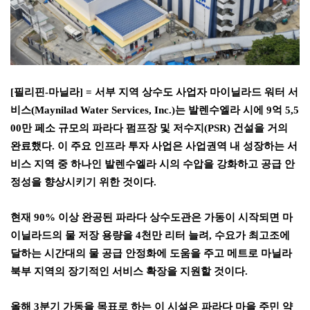
[
필리핀
-
마닐라
] =
서부 지역 상수도 사업자 마이닐라드 워터 서
비스
(Maynilad Water Services, Inc.)
는 발렌수엘라 시에
9
억
5,5
00
만 페소 규모의 파라다 펌프장 및 저수지
(PSR)
건설을 거의
완료했다
.
이 주요 인프라 투자 사업은 사업권역 내 성장하는 서
비스 지역 중 하나인 발렌수엘라 시의 수압을 강화하고 공급 안
정성을 향상시키기 위한 것이다
.
현재
90%
이상 완공된 파라다 상수도관은 가동이 시작되면 마
이닐라드의 물 저장 용량을
4
천만 리터 늘려
,
수요가 최고조에
달하는 시간대의 물 공급 안정화에 도움을 주고 메트로 마닐라
북부 지역의 장기적인 서비스 확장을 지원할 것이다
.
올해
3
분기 가동을 목표로 하는 이 시설은 파라다 마을 주민 약