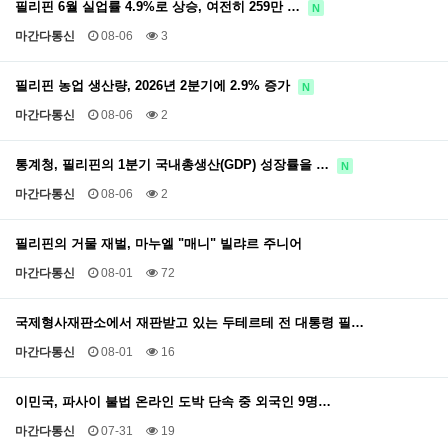
필리핀 6월 실업률 4.9%로 상승, 여전히 259만 …
N
마간다통신
08-06
3
필리핀 농업 생산량, 2026년 2분기에 2.9% 증가
N
마간다통신
08-06
2
통계청, 필리핀의 1분기 국내총생산(GDP) 성장률을 …
N
마간다통신
08-06
2
필리핀의 거물 재벌, 마누엘 "매니" 빌랴르 주니어
마간다통신
08-01
72
국제형사재판소에서 재판받고 있는 두테르테 전 대통령 필…
마간다통신
08-01
16
이민국, 파사이 불법 온라인 도박 단속 중 외국인 9명…
마간다통신
07-31
19