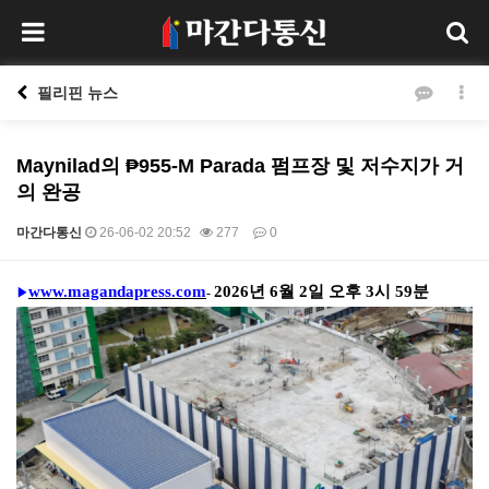
필리핀 뉴스
Maynilad의 ₱955-M Parada 펌프장 및 저수지가 거
의 완공
마간다통신
26-06-02 20:52
277
0
본문
www.magandapress.com
2026
년
6
월
2
일 오후
3
시
59
분
-
▶