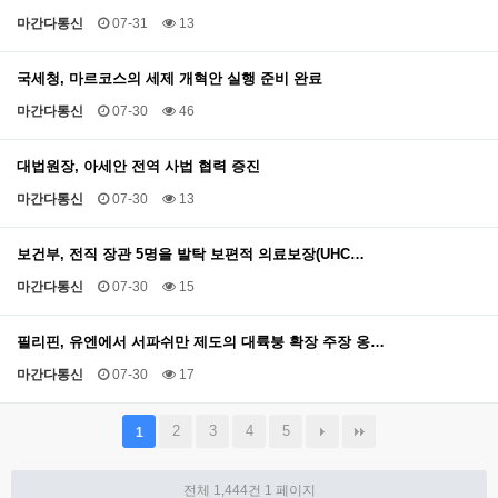
마간다통신
07-31
13
국세청, 마르코스의 세제 개혁안 실행 준비 완료
마간다통신
07-30
46
대법원장, 아세안 전역 사법 협력 증진
마간다통신
07-30
13
보건부, 전직 장관 5명을 발탁 보편적 의료보장(UHC…
마간다통신
07-30
15
필리핀, 유엔에서 서파쉬만 제도의 대륙붕 확장 주장 옹…
마간다통신
07-30
17
2
3
4
5
1
전체 1,444건
1 페이지