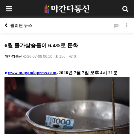
필리핀 뉴스
6월 물가상승률이 6.4%로 둔화
마간다통신
26-07-08 06:10
156
0
본문
www.magandapress.com
2026
년
7
월
7
일 오후
4
시
21
분
-
▶