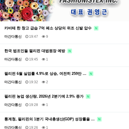
카비테 한 창고 급습 7억 페소 상당의 위조 신발 압수
N
마간다통신
19:47
9
한국 법조인들 필리핀 대법원장 예방
N
마간다통신
19:45
1
필리핀 6월 실업률 4.9%로 상승, 여전히 259만 …
N
마간다통신
19:32
2
필리핀 농업 생산량, 2026년 2분기에 2.9% 증가
N
마간다통신
19:28
1
통계청, 필리핀의 1분기 국내총생산(GDP) 성장률을 …
N
마간다통신
19:26
1