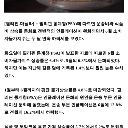
[
필리핀
-
마닐라
] =
필리핀 통계청
(PSA)
에 따르면 운송비와 식품
비 상승률 둔화로 전반적인 인플레이션이 완화되면서
6
월 소비
자물가지수는 두 달 연속 하락세를 보였다
.
화요일에 필리핀 통계청
(PSA)
이 발표한 자료에 따르면
6
월 소
비자물가지수 상승률은
6.4%
로
, 5
월의
6.8%
에서 둔화되었다
.
하지만 이는 지난해 같은 달에 기록된
1.4%
보다 훨씬 높은 수치
였다
.
1
월부터
6
월까지의 평균 물가상승률은
4.8%
로 마감되었다
.
필
리핀 통계청
(PSA)
은 인플레이션 둔화의 원인을 운송 부문 인플
레이션 둔화에 돌렸는데
,
운송 부문 인플레이션은
6
월에
12.8%
로 전월의
16.2%
에서 하락했다
.
식품 및 무알코올 음료 가격 상승률이
5.7%
에서
5.2%
로 둔화되