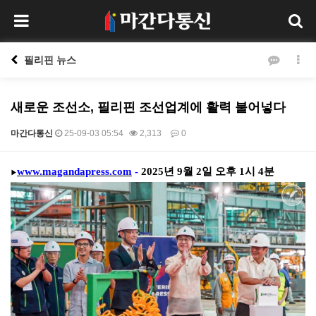
필리핀 뉴스
새로운 조선소, 필리핀 조선업계에 활력 불어넣다
마간다통신
25-09-03 05:54
2,313
0
본문
www.magandapress.com
-
2025
년
9
월
2
일 오후
1
시
4
분
▶