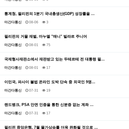
통계청, 필리핀의 1분기 국내총생산(GDP) 성장률을 …
마간다통신
08-06
3
필리핀의 거물 재벌, 마누엘 "매니" 빌랴르 주니어
마간다통신
08-01
75
국제형사재판소에서 재판받고 있는 두테르테 전 대통령 필…
마간다통신
08-01
17
이민국, 파사이 불법 온라인 도박 단속 중 외국인 9명…
마간다통신
07-31
19
랜드뱅크, PSA 안면 인증을 통한 신분증 없는 계좌 …
마간다통신
07-31
17
필리핀 중앙은행, 7월 물가상승률 더욱 완화될 것으로 …