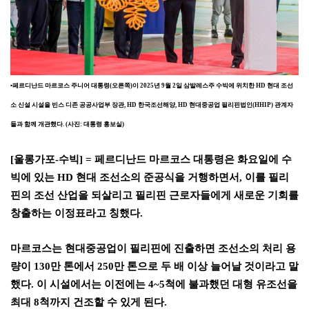
▪
페르디난드 마르코스 주니어 대통령
(
오른쪽
)
이
2025
년
9
월
2
일 삼발레스주 수빅에 위치한
HD
현대 조선
소 신설 시설을 빈스 디존 공공사업부 장관
, HD
한국조선해양
, HD
현대중공업 필리핀법인
(HHIP)
관계자
들과 함께 개관했다
. (
사진
:
대통령 홍보실
)
[
울롱가포
-
수빅
] =
페르디난드 마르코스 대통령은 화요일에 수
빅에 있는
HD
현대 조선소의 준공식을 거행하면서
,
이를 필리
핀의 조선 산업을 되살리고 필리핀 근로자들에게 새로운 기회를
창출하는 이정표라고 칭했다
.
마르코스는 현대중공업이 필리핀에 진출하면 조선소의 처리 용
량이
130
만 톤에서
250
만 톤으로 두 배 이상 늘어날 것이라고 말
했다
.
이 시설에서는 이전에는
4~5
척에 불과했던 대형 유조선을
최대
8
척까지 건조할 수 있게 된다
.