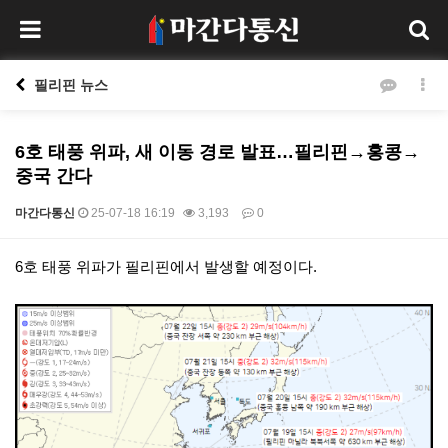
필리핀 뉴스
6호 태풍 위파, 새 이동 경로 발표…필리핀→홍콩→
중국 간다
마간다통신
25-07-18 16:19
3,193
0
본문
6호 태풍 위파가 필리핀에서 발생할 예정이다.