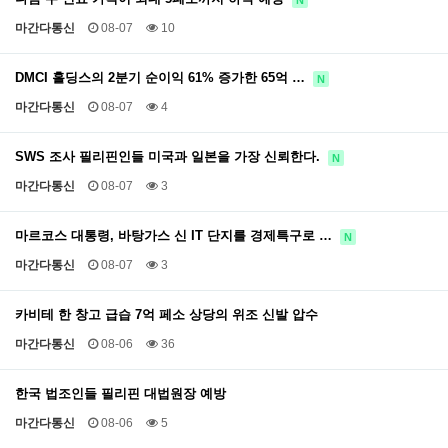
마간다통신
08-07
10
DMCI 홀딩스의 2분기 순이익 61% 증가한 65억 …
N
마간다통신
08-07
4
SWS 조사 필리핀인들 미국과 일본을 가장 신뢰한다.
N
마간다통신
08-07
3
마르코스 대통령, 바탕가스 신 IT 단지를 경제특구로 …
N
마간다통신
08-07
3
카비테 한 창고 급습 7억 페소 상당의 위조 신발 압수
마간다통신
08-06
36
한국 법조인들 필리핀 대법원장 예방
마간다통신
08-06
5