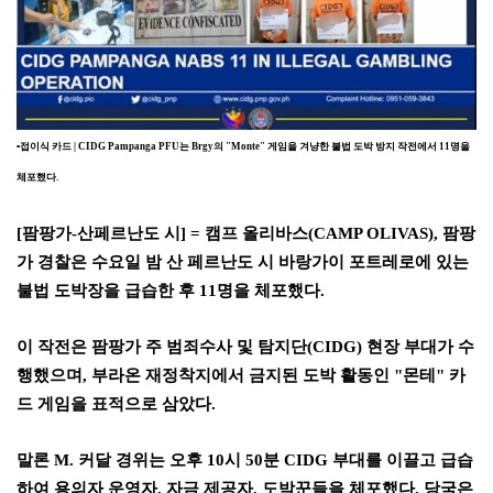
▪
접이식 카드
| CIDG Pampanga PFU
는
Brgy
의
"Monte"
게임을 겨냥한 불법 도박 방지 작전에서
11
명을
체포했다
.
[
팜팡가
-
산페르난도 시
] =
캠프 올리바스
(CAMP OLIVAS),
팜팡
가 경찰은 수요일 밤 산 페르난도 시 바랑가이 포트레로에 있는
불법 도박장을 급습한 후
11
명을 체포했다
.
이 작전은 팜팡가 주 범죄수사 및 탐지단
(CIDG)
현장 부대가 수
행했으며
,
부라온 재정착지에서 금지된 도박 활동인
"
몬테
"
카
드 게임을 표적으로 삼았다
.
말론
M.
커달 경위는 오후
10
시
50
분
CIDG
부대를 이끌고 급습
하여 용의자 운영자
,
자금 제공자
,
도박꾼들을 체포했다
.
당국은