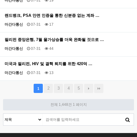
마간다통신
07-31
19
랜드뱅크, PSA 안면 인증을 통한 신분증 없는 계좌 …
마간다통신
07-31
17
필리핀 중앙은행, 7월 물가상승률 더욱 완화될 것으로 …
마간다통신
07-31
44
미국과 필리핀, HIV 및 결핵 퇴치를 위한 420억 …
마간다통신
07-31
13
2
3
4
5
1
전체 1,448건
1 페이지