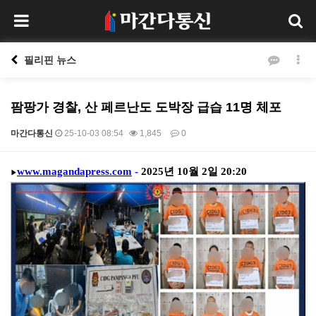
필리핀 뉴스
팜팡가 경찰, 산 페르난도 도박장 급습 11명 체포
마간다통신
25-10-03 08:54
1,845
0
본문
www.magandapress.com
-
2025
년
10
월
2
일
20:20
▶