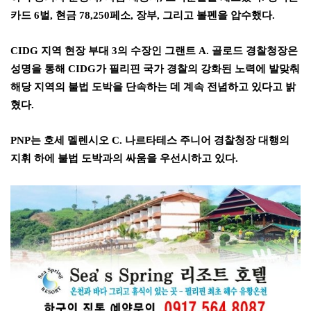
카드
6
벌
,
현금
78,250
페소
,
장부
,
그리고 볼펜을 압수했다
.
CIDG
지역 현장 부대
3
의 수장인 그랜트
A.
골로드 경찰청장은
성명을 통해
CIDG
가 필리핀 국가 경찰의 강화된 노력에 발맞춰
해당 지역의 불법 도박을 단속하는 데 계속 전념하고 있다고 밝
혔다
.
PNP
는 호세 멜렌시오
C.
나르타테스 주니어 경찰청장 대행의
지휘 하에 불법 도박과의 싸움을 우선시하고 있다
.